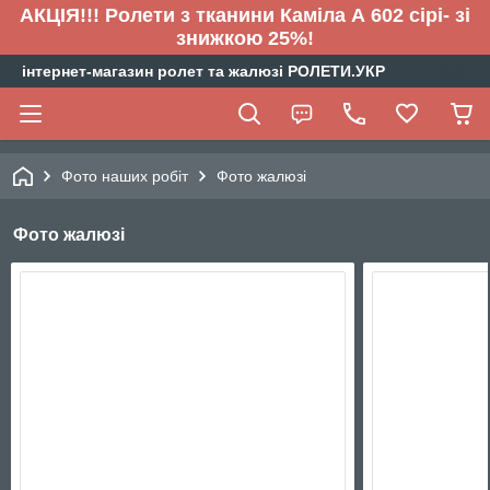
АКЦІЯ!!! Ролети з тканини Каміла А 602 сірі- зі
знижкою 25%!
інтернет-магазин ролет та жалюзі РОЛЕТИ.УКР
Фото наших робіт
Фото жалюзі
Фото жалюзі