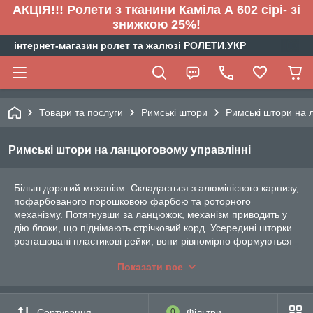
АКЦІЯ!!! Ролети з тканини Каміла А 602 сірі- зі
знижкою 25%!
інтернет-магазин ролет та жалюзі РОЛЕТИ.УКР
Товари та послуги
Римські штори
Римські штори на 
Римські штори на ланцюговому управлінні
Більш дорогий механізм. Складається з алюмінієвого карнизу,
пофарбованого порошковою фарбою та роторного
механізму. Потягнувши за ланцюжок, механізм приводить у
дію блоки, що піднімають стрічковий корд. Усередині шторки
розташовані пластикові рейки, вони рівномірно формуються
у чіткі горизонтальні складки. Для забезпечення
Показати все
прямолінійності в нижню частину кожної секції вшита
спеціальна планка обтяжувач. За бажанням полотно
фіксується на будь-якому рівні.
Сортування
0
Фільтри