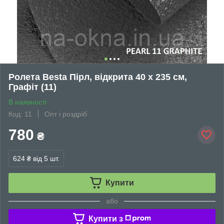
Ролета Besta Пірл, відкрита 40 х 235 см,
Графіт (11)
В наявності
Код: 11
Опт і роздріб
780
₴
624 ₴
від 5 шт.
Купити
або
Купити з