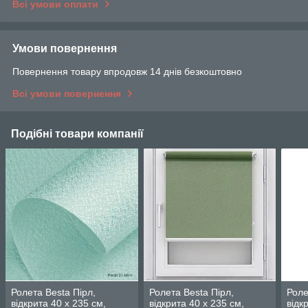
Всі умови оплати
Умови повернення
Повернення товару впродовж 14 днів безкоштовно
Всі умови повернення
Подібні товари компанії
Ролета Besta Пірл,
Ролета Besta Пірл,
Роле
відкрита 40 х 235 см,
відкрита 40 х 235 см,
відк