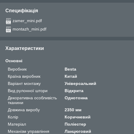
Специфікація
zamer_mini.pdf
montazh_mini.pdf
Характеристики
Основні
Виробник
Besta
Країна виробник
Китай
Варіант монтажу
Універсальний
Вид рулонної штори
Відкрита
Декоративна особливість
Однотонна
тканини
Довжина виробу
2350 мм
Колір
Коричневий
Матеріал
Поліестер
Механізм управління
Ланцюговий