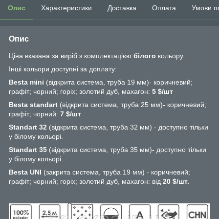
Опис
Характеристики
Доставка
Оплата
Умови п
Опис
Ціна вказана за виріб з комплектацією
білого
кольору.
Інші кольори доступні за доплату:
Besta mini
(відкрита система, труба 19 мм)- коричневий;
графіт; чорний; горіх; золотий дуб, махагон:
5 $/шт
Besta standart
(відкрита система, труба 25 мм)
-
коричневий;
графіт; чорний:
7
$/шт
Standart 32
(відкрита система, труба 32 мм) - доступно тільки
у білому кольорі.
Standart 35
(відкрита система, труба 35 мм)
-
доступно тільки
у білому кольорі.
Besta UNI
(закрита система, труба 19 мм) - коричневий;
графіт; чорний; горіх; золотий дуб, махагон: від
20 $/шт.