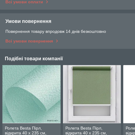
Всі умови оплати
Умови повернення
Повернення товару впродовж 14 днів безкоштовно
Всі умови повернення
Подібні товари компанії
Ролета Besta Пірл,
Ролета Besta Пірл,
Роле
відкрита 40 х 235 см,
відкрита 40 х 235 см,
відк