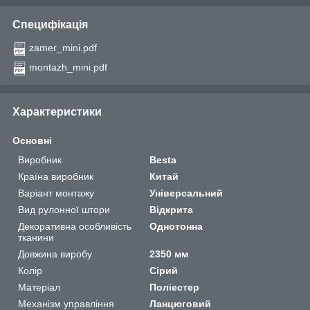
Специфікація
zamer_mini.pdf
montazh_mini.pdf
Характеристики
Основні
Виробник
Besta
Країна виробник
Китай
Варіант монтажу
Універсальний
Вид рулонної штори
Відкрита
Декоративна особливість
Однотонна
тканини
Довжина виробу
2350 мм
Колір
Сірий
Матеріал
Поліестер
Механізм управління
Ланцюговий