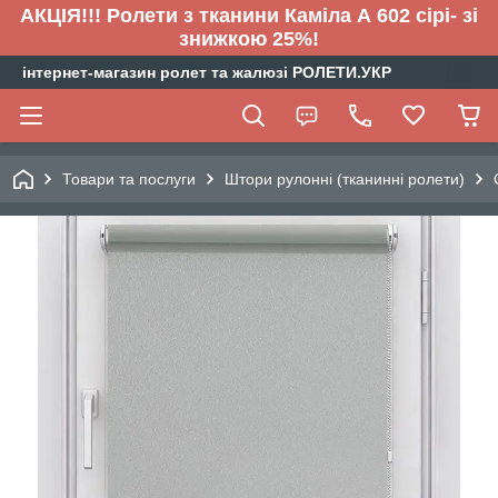
АКЦІЯ!!! Ролети з тканини Каміла А 602 сірі- зі
знижкою 25%!
інтернет-магазин ролет та жалюзі РОЛЕТИ.УКР
Товари та послуги
Штори рулонні (тканинні ролети)