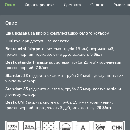
Опис
Характеристики
Доставка
Оплата
Умови п
Опис
Ціна вказана за виріб з комплектацією
білого
кольору.
Інші кольори доступні за доплату:
Besta mini
(відкрита система, труба 19 мм)- коричневий;
графіт; чорний; горіх; золотий дуб, махагон:
5 $/шт
Besta standart
(відкрита система, труба 25 мм)
-
коричневий;
графіт; чорний:
7
$/шт
Standart 32
(відкрита система, труба 32 мм) - доступно тільки
у білому кольорі.
Standart 35
(відкрита система, труба 35 мм)
-
доступно тільки
у білому кольорі.
Besta UNI
(закрита система, труба 19 мм) - коричневий;
графіт; чорний; горіх; золотий дуб, махагон: від
20 $/шт.