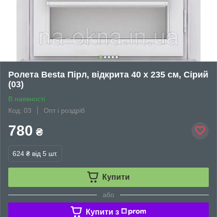
Ролета Besta Пірл, відкрита 40 х 235 см, Сірий
(03)
В наявності
Код: 03
Опт і роздріб
780
₴
624 ₴
від 5 шт.
Купити
або
Купити з