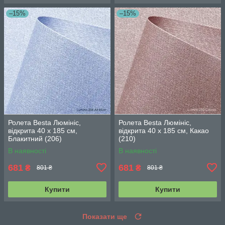
–15%
–15%
Ролета Besta Люмініс,
Ролета Besta Люмініс,
відкрита 40 х 185 см,
відкрита 40 х 185 см, Какао
Блакитний (206)
(210)
В наявності
В наявності
681
681
₴
₴
801 ₴
801 ₴
Купити
Купити
Показати ще