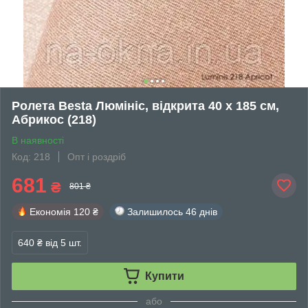
Ролета Besta Люмініс, відкрита 40 х 185 см,
Абрикос (218)
В наявності
Код: 218
Опт і роздріб
681
₴
801 ₴
Економія
120 ₴
Залишилось
46 днів
640 ₴
від 5 шт.
Купити
або