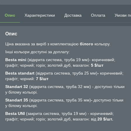
Опис
Характеристики
Доставка
Оплата
Умови п
Опис
Ціна вказана за виріб з комплектацією
білого
кольору.
Інші кольори доступні за доплату:
Besta mini
(відкрита система, труба 19 мм)- коричневий;
графіт; чорний; горіх; золотий дуб, махагон:
5 $/шт
Besta standart
(відкрита система, труба 25 мм)
-
коричневий;
графіт; чорний:
7
$/шт
Standart 32
(відкрита система, труба 32 мм) - доступно тільки
у білому кольорі.
Standart 35
(відкрита система, труба 35 мм)
-
доступно тільки
у білому кольорі.
Besta UNI
(закрита система, труба 19 мм) - коричневий;
графіт; чорний; горіх; золотий дуб, махагон: від
20 $/шт.