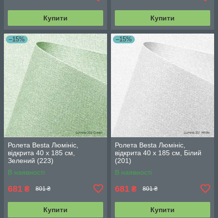
Купити
Купити
–15%
–15%
Ролета Besta Люмініс,
Ролета Besta Люмініс,
відкрита 40 х 185 см,
відкрита 40 х 185 см, Білий
Зелений (223)
(201)
В наявності
В наявності
681
681
₴
₴
801 ₴
801 ₴
Купити
Купити