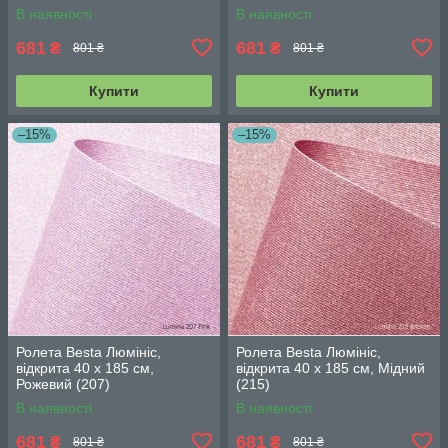
В наявності
В наявності
681
681
₴
₴
801 ₴
801 ₴
Купити
Купити
–15%
–15%
Ролета Besta Люмініс,
Ролета Besta Люмініс,
відкрита 40 х 185 см,
відкрита 40 х 185 см, Мідний
Рожевий (207)
(215)
В наявності
В наявності
681
681
₴
₴
801 ₴
801 ₴