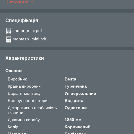
Приховати
Специфікація
zamer_mini.pdf
montazh_mini.pdf
Характеристики
Основні
Виробник
Besta
Країна виробник
Туреччина
Варіант монтажу
Універсальний
Вид рулонної штори
Відкрита
Декоративна особливість
Однотонна
тканини
Довжина виробу
1850 мм
Колір
Коричневий
Матеріал
Поліестер