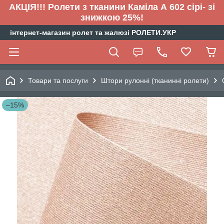
АКЦІЯ!!! Ролети з тканини Каміла А 602 сірі- зі
знижкою 25%!
інтернет-магазин ролет та жалюзі РОЛЕТИ.УКР
Товари та послуги
Штори рулонні (тканинні ролети)
–15%