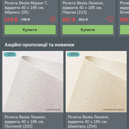
Ролета Besta Міракл Т,
Ролета Besta Люмініс,
Роле
відкрита 40 х 185 см,
відкрита 40 х 185 см,
відк
Абрикос (05)
Персик (213)
Біли
634
681
681
₴
₴
745 ₴
801 ₴
Купити
Купити
Акційні пропозиції та новинки
–15%
–15%
Ролета Besta Люмініс,
Ролета Besta Люмініс,
відкрита 40 х 185 см,
відкрита 40 х 185 см,
Пісочний (202)
Шампань (204)