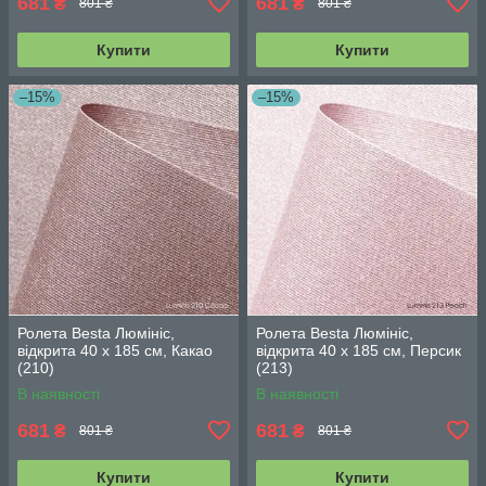
681
681
₴
₴
801 ₴
801 ₴
Купити
Купити
–15%
–15%
Ролета Besta Люмініс,
Ролета Besta Люмініс,
відкрита 40 х 185 см, Какао
відкрита 40 х 185 см, Персик
(210)
(213)
В наявності
В наявності
681
681
₴
₴
801 ₴
801 ₴
Купити
Купити