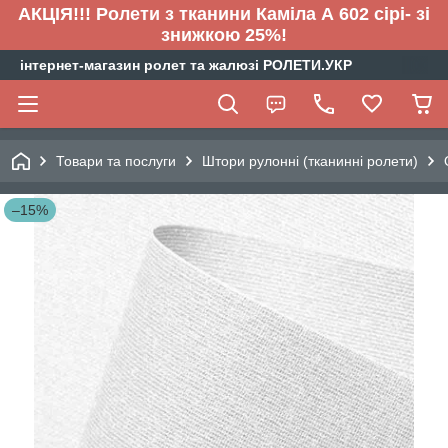
АКЦІЯ!!! Ролети з тканини Каміла А 602 сірі- зі
знижкою 25%!
інтернет-магазин ролет та жалюзі РОЛЕТИ.УКР
Товари та послуги
Штори рулонні (тканинні ролети)
–15%