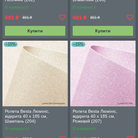
В наявності
В наявності
681
681
₴
₴
801 ₴
801 ₴
Купити
Купити
–15%
–15%
Ролета Besta Люмініс,
Ролета Besta Люмініс,
відкрита 40 х 185 см,
відкрита 40 х 185 см,
Шампань (204)
Рожевий (207)
В наявності
В наявності