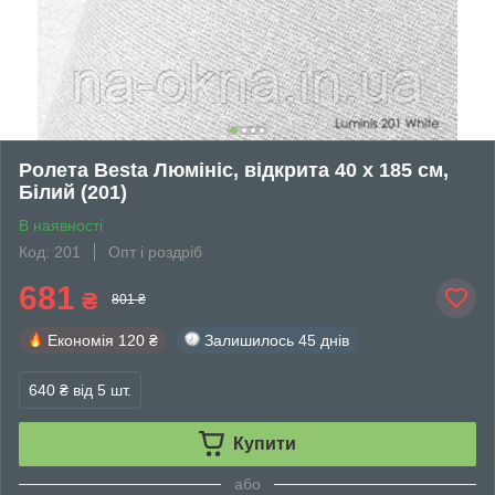
Ролета Besta Люмініс, відкрита 40 х 185 см,
Білий (201)
В наявності
Код: 201
Опт і роздріб
681
₴
801 ₴
Економія
120 ₴
Залишилось
45 днів
640 ₴
від 5 шт.
Купити
або