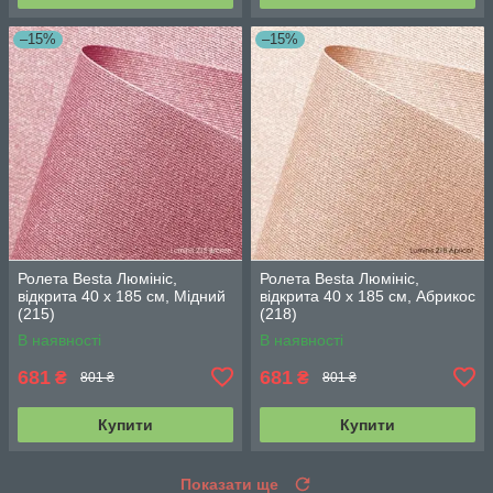
–15%
–15%
Ролета Besta Люмініс,
Ролета Besta Люмініс,
відкрита 40 х 185 см, Мідний
відкрита 40 х 185 см, Абрикос
(215)
(218)
В наявності
В наявності
681
681
₴
₴
801 ₴
801 ₴
Купити
Купити
Показати ще