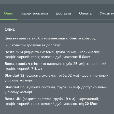
Опис
Характеристики
Доставка
Оплата
Умови п
Опис
Ціна вказана за виріб з комплектацією
білого
кольору.
Інші кольори доступні за доплату:
Besta mini
(відкрита система, труба 19 мм)- коричневий;
графіт; чорний; горіх; золотий дуб, махагон:
5 $/шт
Besta standart
(відкрита система, труба 25 мм)
-
коричневий;
графіт; чорний:
7
$/шт
Standart 32
(відкрита система, труба 32 мм) - доступно тільки
у білому кольорі.
Standart 35
(відкрита система, труба 35 мм)
-
доступно тільки
у білому кольорі.
Besta UNI
(закрита система, труба 19 мм) - коричневий;
графіт; чорний; горіх; золотий дуб, махагон: від
20 $/шт.