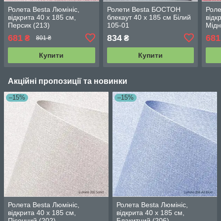
Ролета Besta Люмініс,
Ролети Besta БОСТОН
Роле
відкрита 40 х 185 см,
блекаут 40 х 185 см Білий
відк
Персик (213)
105-01
Мідн
681
834
681
₴
₴
801 ₴
Купити
Купити
Акційні пропозиції та новинки
–15%
–15%
Ролета Besta Люмініс,
Ролета Besta Люмініс,
відкрита 40 х 185 см,
відкрита 40 х 185 см,
Пісочний (202)
Блакитний (206)