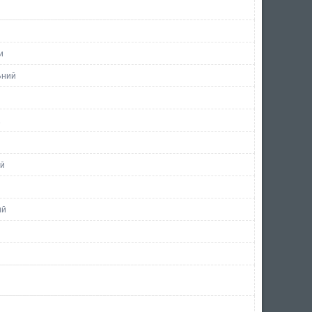
и
ьний
а
й
ий