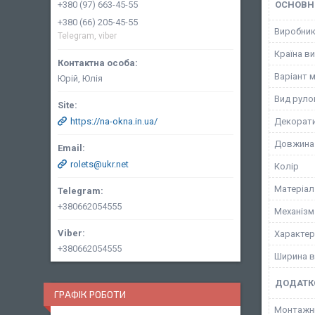
ОСНОВН
+380 (97) 663-45-55
+380 (66) 205-45-55
Виробни
Telegram, viber
Країна в
Варіант 
Юрій, Юлія
Вид руло
Декорати
https://na-okna.in.ua/
Довжина
rolets@ukr.net
Колір
Матеріал
+380662054555
Механізм
Характер
+380662054555
Ширина в
ДОДАТК
ГРАФІК РОБОТИ
Монтажн