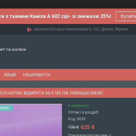
ти з тканини Каміла А 602 сірі- зі знижкою 25%!
Купити
проспект Богдана Хмельницкого, 152, Дніпро, Україна
лет та жалюзі
АКЦІЯ
НАШІ РОБОТИ
STA БЕРЛІН, ВІДКРИТА 40 Х 185 СМ, ЛАВАНДА (0838)
В наявності
Оптом і в роздріб
Код:
0838
625 ₴
736 ₴
Показати оптові ціни