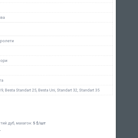
ава
 ролети
тори
та
19, Besta Standart 25, Besta Uni, Standart 32, Standart 35
отий дуб, махагон:
5 $/шт
т