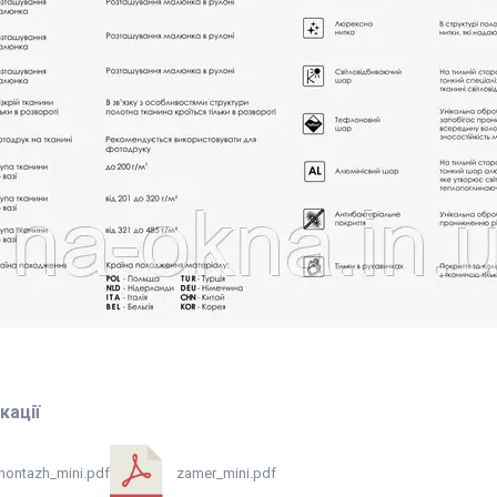
кації
montazh_mini.pdf
zamer_mini.pdf