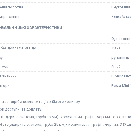
ння полотна
Внутрішня
управління
Зліва/спр
УВАЛЬНИЦЬКІ ХАРАКТЕРИСТИКИ
Однотонні
без доплати, мм, до
1850
бу
рулонні ш
стеми
білий
а тканини
шовковис
штори
Besta Mini 
на за виріб з комплектацією
білого
кольору.
ри доступні за доплату:
i
(відкрита система, труба 19 мм)- коричневий; графіт; чорний; горіх; зол
ndart
(відкрита система, труба 25 мм)
-
коричневий; графіт; чорний:
7
$/ш