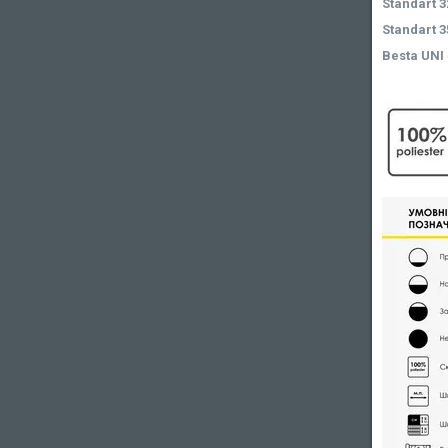
Standart 3
Standart 
Besta UNI