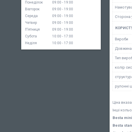
Понеділок
09:00
19:00
Намотува
Вівторок
09:00
19:00
Середа
09:00
19:00
Сторона 
Четвер
09:00
19:00
КОРИСТ
Пʼятниця
09:00
19:00
Субота
10:00
17:00
Вироби
Неділя
10:00
17:00
Довжина 
Тип виро
колір си
структур
рулонні 
Ціна вказа
Інші кольо
Besta min
Besta sta