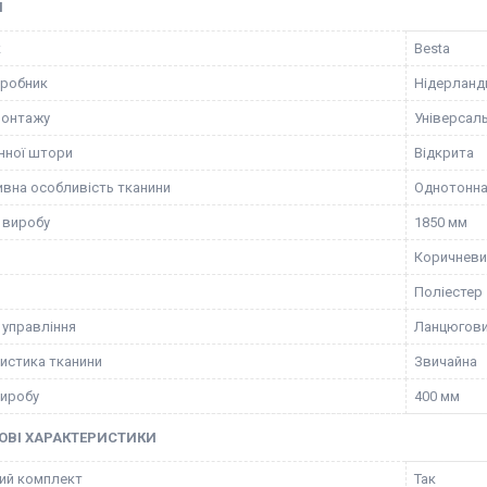
І
к
Besta
иробник
Нідерланд
монтажу
Універсал
нної штори
Відкрита
вна особливість тканини
Однотонн
 виробу
1850 мм
Коричневи
Поліестер
 управління
Ланцюгов
истика тканини
Звичайна
иробу
400 мм
ОВІ ХАРАКТЕРИСТИКИ
ий комплект
Так