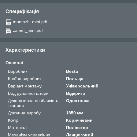
Специфікація
montazh_mini.pdf
zamer_mini.pdf
Характеристики
Основні
Виробник
Besta
Країна виробник
Польща
Варіант монтажу
Універсальний
Вид рулонної штори
Відкрита
Декоративна особливість
Однотонна
тканини
Довжина виробу
1850 мм
Колір
Коричневий
Матеріал
Поліестер
Механізм управління
Ланцюговий