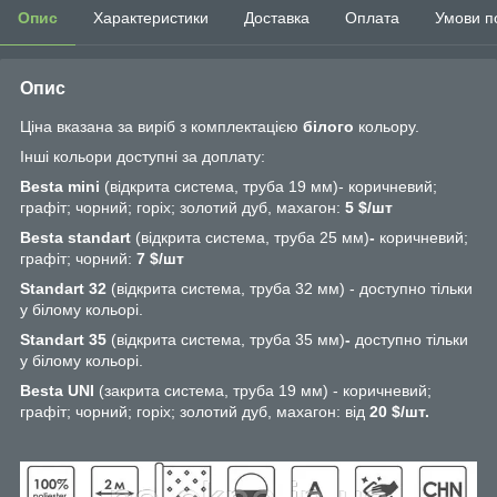
Опис
Характеристики
Доставка
Оплата
Умови п
Опис
Ціна вказана за виріб з комплектацією
білого
кольору.
Інші кольори доступні за доплату:
Besta mini
(відкрита система, труба 19 мм)- коричневий;
графіт; чорний; горіх; золотий дуб, махагон:
5 $/шт
Besta standart
(відкрита система, труба 25 мм)
-
коричневий;
графіт; чорний:
7
$/шт
Standart 32
(відкрита система, труба 32 мм) - доступно тільки
у білому кольорі.
Standart 35
(відкрита система, труба 35 мм)
-
доступно тільки
у білому кольорі.
Besta UNI
(закрита система, труба 19 мм) - коричневий;
графіт; чорний; горіх; золотий дуб, махагон: від
20 $/шт.