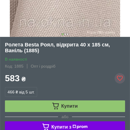
Ролета Besta Роял, відкрита 40 х 185 см,
Ваніль (1885)
В наявності
Код: 1885
Опт і роздріб
583
₴
466 ₴
від 5 шт.
Купити
або
Купити з