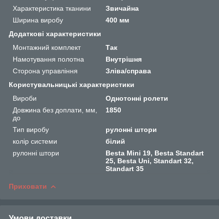
Характеристика тканини
Звичайна
Ширина виробу
400 мм
Додаткові характеристики
Монтажний комплект
Так
Намотування полотна
Внутрішня
Сторона управління
Зліва/справа
Користувальницькі характеристики
Вироби
Однотонні ролети
Довжина без доплати, мм,
1850
до
Тип виробу
рулонні штори
колір системи
білий
рулонні штори
Besta Mini 19, Besta Standart
25, Besta Uni, Standart 32,
Standart 35
Приховати
Умови доставки