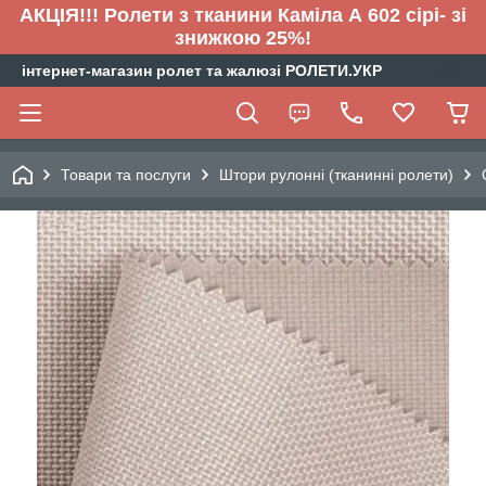
АКЦІЯ!!! Ролети з тканини Каміла А 602 сірі- зі
знижкою 25%!
інтернет-магазин ролет та жалюзі РОЛЕТИ.УКР
Товари та послуги
Штори рулонні (тканинні ролети)