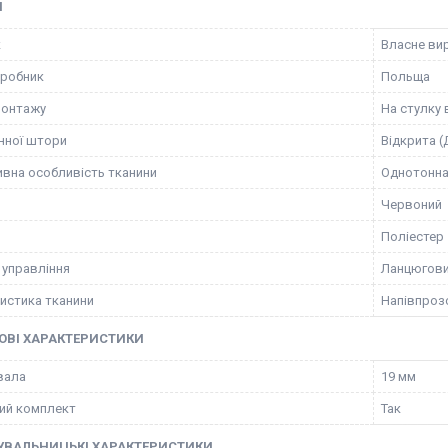
І
к
Власне ви
иробник
Польща
монтажу
На стулку 
нної штори
Відкрита (
вна особливість тканини
Однотонн
Червоний
Поліестер
 управління
Ланцюгов
истика тканини
Напівпрозо
ОВІ ХАРАКТЕРИСТИКИ
вала
19 мм
ий комплект
Так
УВАЛЬНИЦЬКІ ХАРАКТЕРИСТИКИ