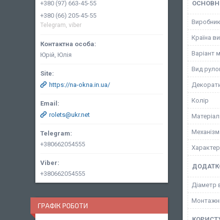
ОСНОВН
+380 (97) 663-45-55
+380 (66) 205-45-55
Виробни
Telegram, viber
Країна в
Варіант 
Юрій, Юлія
Вид руло
Декорати
https://na-okna.in.ua/
Колір
rolets@ukr.net
Матеріал
Механізм
+380662054555
Характер
ДОДАТК
+380662054555
Діаметр 
Монтажн
ГРАФІК РОБОТИ
КОРИСТ