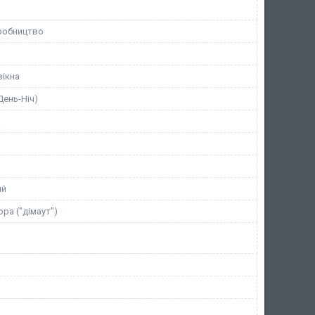
робництво
вікна
День-Ніч)
а
ий
ра ("дімаут")