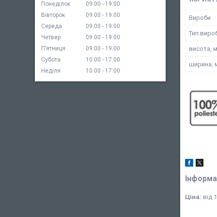
Понеділок
09:00
19:00
Вівторок
09:00
19:00
Вироби
Середа
09:00
19:00
Тип виро
Четвер
09:00
19:00
висота, 
Пʼятниця
09:00
19:00
Субота
10:00
17:00
ширина, 
Неділя
10:00
17:00
Інформа
Ціна:
від 1