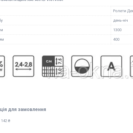
Ролети Де
бу
день-ніч
мм
1300
мм
400
ція для замовлення
 142 ₴