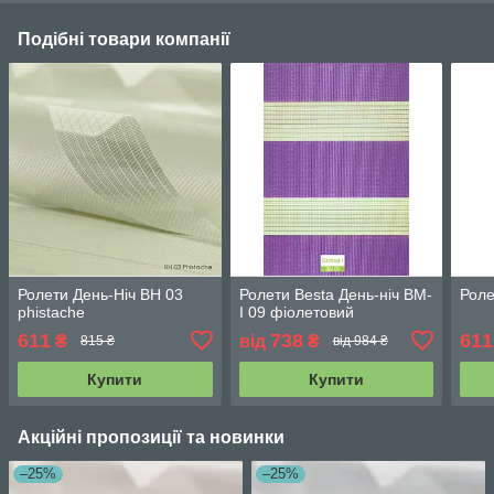
Подібні товари компанії
Ролети День-Ніч BH 03
Ролети Besta День-ніч BМ-
Роле
phistache
І 09 фіолетовий
611
738
611
₴
від
₴
815 ₴
від 984 ₴
Купити
Купити
Акційні пропозиції та новинки
–25%
–25%