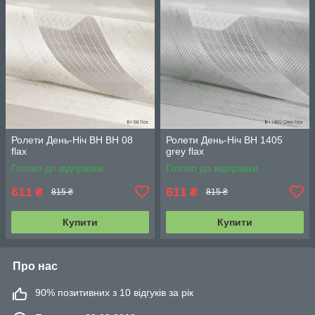
Ролети День-Ніч BH BH 08
Ролети День-Ніч BH 1405
flax
grey flаx
Готово до відправки
Готово до відправки
611
611
₴
₴
815 ₴
815 ₴
Купити
Купити
Про нас
90% позитивних з 10 відгуків за рік