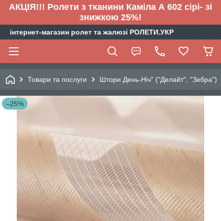
АКЦІЯ!!! Ролети з тканини Каміла А 602 сірі- зі
знижкою 25%!
інтернет-магазин ролет та жалюзі РОЛЕТИ.УКР
Товари та послуги
Штори День-Ніч" ("Делайт", "Зебра")
–25%