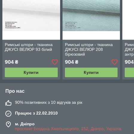
Римські штори - тканина
Римські штори - тканина
Римс
ДЖУСІ ВЕЛЮР 93 білий
ДЖУСІ ВЕЛЮР 208
ДЖУ
бірюзовий
антр
904
904
904
₴
₴
Купити
Купити
Про нас
90% позитивних з 10 відгуків за рік
Працює з 22.02.2010
м. Дніпро
проспект Богдана Хмельницкого, 152, Дніпро, Україна