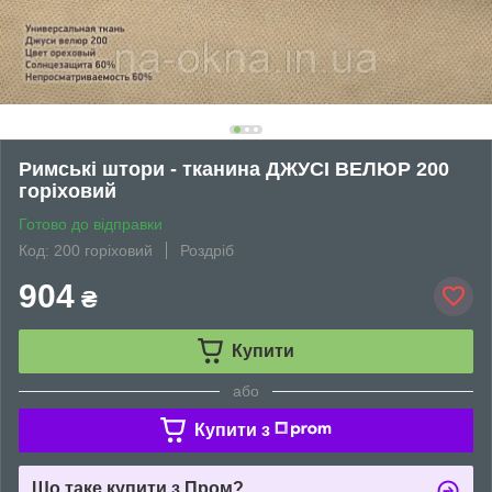
Римські штори - тканина ДЖУСІ ВЕЛЮР 200
горіховий
Готово до відправки
Код: 200 горіховий
Роздріб
904
₴
Купити
або
Купити з
Що таке купити з Пром?