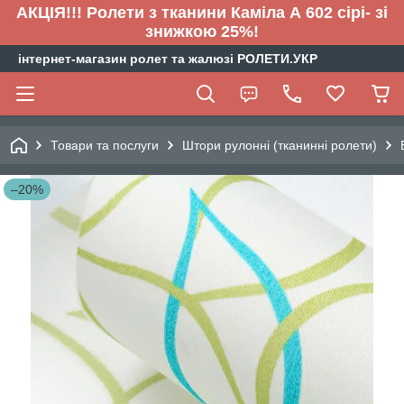
АКЦІЯ!!! Ролети з тканини Каміла А 602 сірі- зі
знижкою 25%!
інтернет-магазин ролет та жалюзі РОЛЕТИ.УКР
Товари та послуги
Штори рулонні (тканинні ролети)
–20%