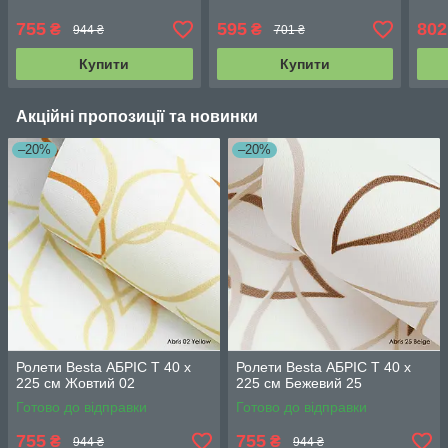
755
595
802
₴
₴
944 ₴
701 ₴
Купити
Купити
Акційні пропозиції та новинки
–20%
–20%
Ролети Besta АБРІС Т 40 х
Ролети Besta АБРІС Т 40 х
225 см Жовтий 02
225 см Бежевий 25
Готово до відправки
Готово до відправки
755
755
₴
₴
944 ₴
944 ₴