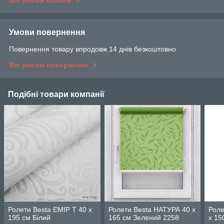
Умови повернення
Повернення товару впродовж 14 днів безкоштовно
Всі умови повернення
Подібні товари компанії
Ролети Besta ЕМІР Т 40 х
Ролети Besta НАТУРА 40 х
Роле
195 см Білий
165 см Зелений 2258
х 15