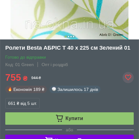
Ролети Besta АБРІС Т 40 х 225 см Зелений 01
Готово до відправки
Код: 01 Green
Опт і роздріб
755
₴
944 ₴
Економія
189 ₴
Залишилось
17 днів
661 ₴
від 5 шт.
Купити
або