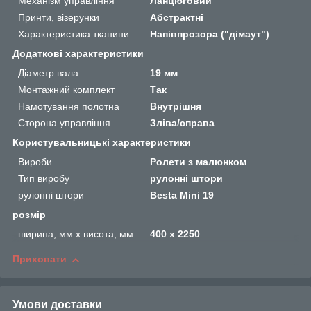
Механізм управління
Ланцюговий
Принти, візерунки
Абстрактні
Характеристика тканини
Напівпрозора ("дімаут")
Додаткові характеристики
Діаметр вала
19 мм
Монтажний комплект
Так
Намотування полотна
Внутрішня
Сторона управління
Зліва/справа
Користувальницькі характеристики
Вироби
Ролети з малюнком
Тип виробу
рулонні штори
рулонні штори
Besta Mini 19
розмір
ширина, мм х висота, мм
400 х 2250
Приховати
Умови доставки