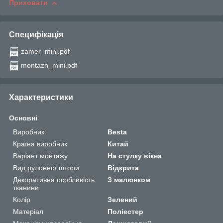
Приховати
Специфікація
zamer_mini.pdf
montazh_mini.pdf
Характеристики
Основні
Виробник
Besta
Країна виробник
Китай
Варіант монтажу
На стулку вікна
Вид рулонної штори
Відкрита
Декоративна особливість
З малюнком
тканини
Колір
Зелений
Матеріал
Поліестер