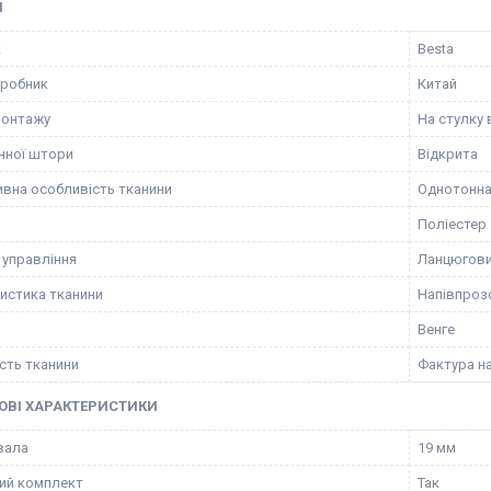
І
к
Besta
иробник
Китай
монтажу
На стулку 
нної штори
Відкрита
вна особливість тканини
Однотонн
Поліестер
 управління
Ланцюгов
истика тканини
Напівпрозо
Венге
сть тканини
Фактура н
ОВІ ХАРАКТЕРИСТИКИ
вала
19 мм
ий комплект
Так