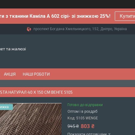
ти з тканини Каміла А 602 сірі- зі знижкою 25%!
Купити
проспект Богдана Хмельницкого, 152, Дніпро, Україна
лет та жалюзі
АКЦІЯ
НАШІ РОБОТИ
STA НАТУРАЛ 40 Х 150 СМ ВЕНГЕ 5105
Готово до відправки
Оптом і в роздріб
Код:
5105 WENGE
803 ₴
945 ₴
Показати оптові ціни