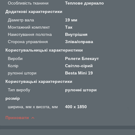
Особливість тканини
Теплове дзеркало
Додаткові характеристики
Діаметр вала
19 мм
Монтажний комплект
Так
Намотування полотна
Внутрішня
Сторона управління
Зліва/справа
Користувальницькі характеристики
Вироби
Ролети Блекаут
Колір
Світло-сірий
рулонні штори
Besta Mini 19
Користувацькi характеристики
Тип виробу
рулонні штори
розмір
ширина, мм х висота, мм
400 х 1850
Приховати