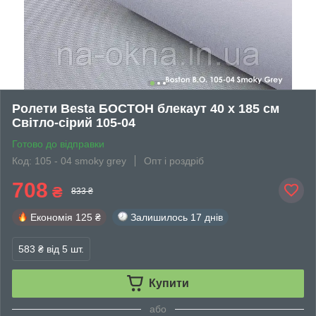
Ролети Besta БОСТОН блекаут 40 х 185 см
Світло-сірий 105-04
Готово до відправки
Код: 105 - 04 smoky grey
Опт і роздріб
708
₴
833 ₴
Економія
125 ₴
Залишилось
17 днів
583 ₴
від 5 шт.
Купити
або