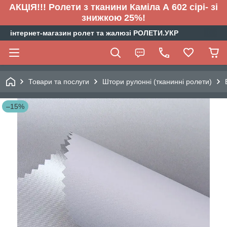
АКЦІЯ!!! Ролети з тканини Каміла А 602 сірі- зі
знижкою 25%!
інтернет-магазин ролет та жалюзі РОЛЕТИ.УКР
Товари та послуги
Штори рулонні (тканинні ролети)
–15%