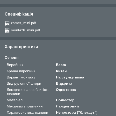
Специфікація
zamer_mini.pdf
montazh_mini.pdf
Характеристики
Основні
Виробник
Besta
Країна виробник
Китай
Варіант монтажу
На стулку вікна
Вид рулонної штори
Відкрита
Декоративна особливість
Однотонна
тканини
Матеріал
Поліестер
Механізм управління
Ланцюговий
Характеристика тканини
Непрозора ("блекаут")