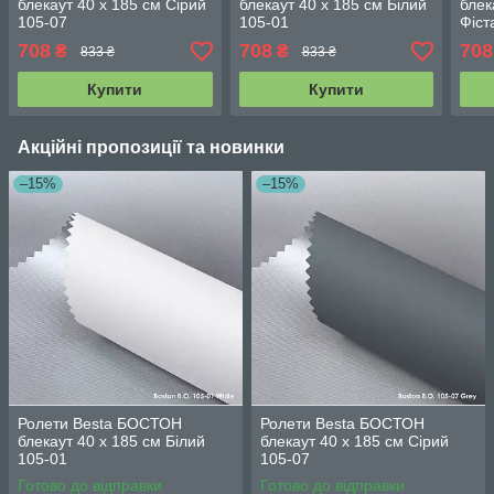
блекаут 40 х 185 см Сірий
блекаут 40 х 185 см Білий
блек
105-07
105-01
Фіст
708
708
708
₴
₴
833 ₴
833 ₴
Купити
Купити
Акційні пропозиції та новинки
–15%
–15%
Ролети Besta БОСТОН
Ролети Besta БОСТОН
блекаут 40 х 185 см Білий
блекаут 40 х 185 см Сірий
105-01
105-07
Готово до відправки
Готово до відправки