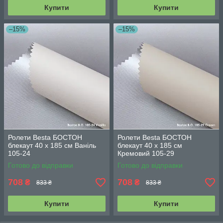
Купити
Купити
–15%
–15%
Ролети Besta БОСТОН
Ролети Besta БОСТОН
блекаут 40 х 185 см Ваніль
блекаут 40 х 185 см
105-24
Кремовий 105-29
Готово до відправки
Готово до відправки
708
708
₴
₴
833 ₴
833 ₴
Купити
Купити