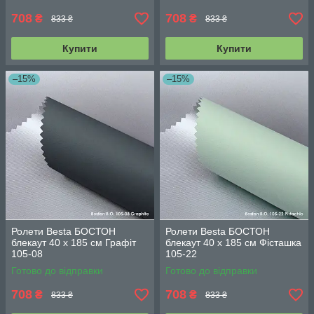
708
708
₴
₴
833 ₴
833 ₴
Купити
Купити
–15%
–15%
Ролети Besta БОСТОН
Ролети Besta БОСТОН
блекаут 40 х 185 см Графіт
блекаут 40 х 185 см Фісташка
105-08
105-22
Готово до відправки
Готово до відправки
708
708
₴
₴
833 ₴
833 ₴