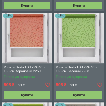
Купити
Купити
–15%
–15%
Ролети Besta НАТУРА 40 х
Ролети Besta НАТУРА 40 х
165 см Кораловий 2259
165 см Зелений 2258
Готово до відправки
Готово до відправки
595
595
₴
₴
701 ₴
701 ₴
Купити
Купити
–15%
–15%