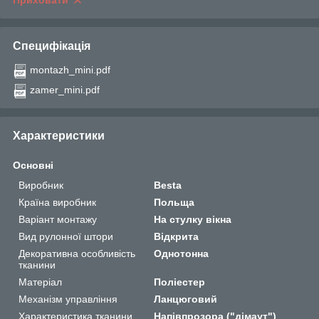
Приховати
Специфікація
montazh_mini.pdf
zamer_mini.pdf
Характеристики
Основні
Виробник
Besta
Країна виробник
Польща
Варіант монтажу
На стулку вікна
Вид рулонної штори
Відкрита
Декоративна особливість
Однотонна
тканини
Матеріал
Поліестер
Механізм управління
Ланцюговий
Характеристика тканини
Напівпрозора ("дімаут")