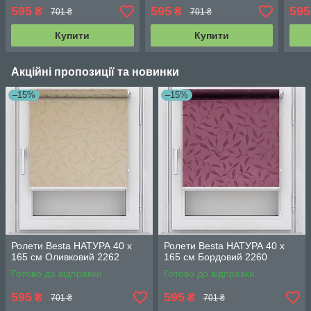
595
595
595
₴
₴
701 ₴
701 ₴
Купити
Купити
Акційні пропозиції та новинки
–15%
–15%
Ролети Besta НАТУРА 40 х
Ролети Besta НАТУРА 40 х
165 см Оливковий 2262
165 см Бордовий 2260
Готово до відправки
Готово до відправки
595
595
₴
₴
701 ₴
701 ₴