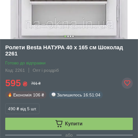
Ролети Besta НАТУРА 40 х 165 см Шоколад
2261
Готово до відправки
Код: 2261
Опт і роздріб
595
₴
701 ₴
Економія
106 ₴
Залишилось
16:51:04
490 ₴
від 5 шт.
Купити
або