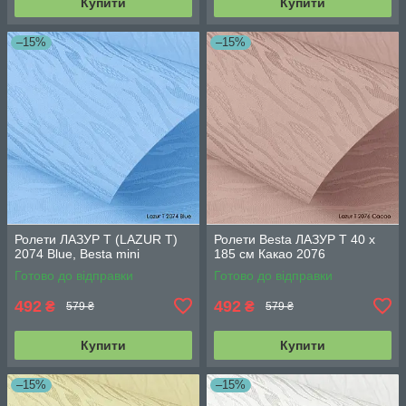
Купити
Купити
–15%
–15%
Ролети ЛАЗУР Т (LAZUR T)
Ролети Besta ЛАЗУР Т 40 х
2074 Blue, Besta mini
185 см Какао 2076
Готово до відправки
Готово до відправки
492
492
₴
₴
579 ₴
579 ₴
Купити
Купити
–15%
–15%