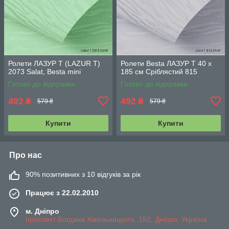
Ролети ЛАЗУР Т (LAZUR T)
Ролети Besta ЛАЗУР Т 40 х
2073 Salat, Besta mini
185 см Сріблястий 815
Готово до відправки
Готово до відправки
492
492
₴
₴
579 ₴
579 ₴
Купити
Купити
Про нас
90% позитивних з 10 відгуків за рік
Працює з 22.02.2010
м. Дніпро
проспект Богдана Хмельницкого, 152, Дніпро, Україна