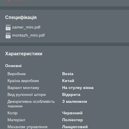
Специфікація
zamer_mini.pdf
montazh_mini.pdf
Характеристики
Основні
Виробник
Besta
Країна виробник
Китай
Варіант монтажу
На стулку вікна
Вид рулонної штори
Відкрита
Декоративна особливість
З малюнком
тканини
Колір
Червоний
Матеріал
Поліестер
Механізм управління
Ланцюговий