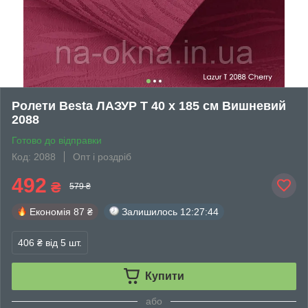
Ролети Besta ЛАЗУР Т 40 х 185 см Вишневий
2088
Готово до відправки
Код: 2088
Опт і роздріб
492
₴
579 ₴
Економія
87 ₴
Залишилось
12:27:43
406 ₴
від 5 шт.
Купити
або