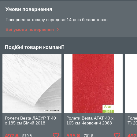
Умови повернення
Повернення товару впродовж 14 днів безкоштовно
Всі умови повернення
Подібні товари компанії
Ролети Besta ЛАЗУР Т 40
Ролети Besta АГАТ 40 х
Рол
х 185 см Білий 2018
165 см Червоний 2088
T) 2
492
595
492
₴
₴
579 ₴
701 ₴