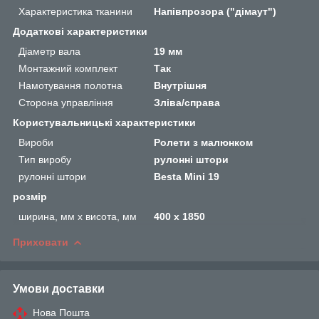
Характеристика тканини
Напівпрозора ("дімаут")
Додаткові характеристики
Діаметр вала
19 мм
Монтажний комплект
Так
Намотування полотна
Внутрішня
Сторона управління
Зліва/справа
Користувальницькі характеристики
Вироби
Ролети з малюнком
Тип виробу
рулонні штори
рулонні штори
Besta Mini 19
розмір
ширина, мм х висота, мм
400 х 1850
Приховати
Умови доставки
Нова Пошта