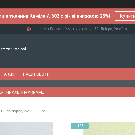
ти з тканини Каміла А 602 сірі- зі знижкою 25%!
Купити
проспект Богдана Хмельницкого, 152, Дніпро, Україна
лет та жалюзі
АКЦІЯ
НАШІ РОБОТИ
ЕРТИКАЛЬНІ МАКРАМЕ
–18%