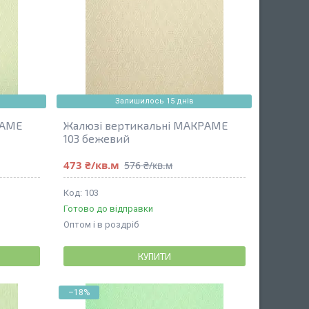
Залишилось 15 днів
РАМЕ
Жалюзі вертикальні МАКРАМЕ
103 бежевий
473 ₴/кв.м
576 ₴/кв.м
103
Готово до відправки
Оптом і в роздріб
КУПИТИ
–18%