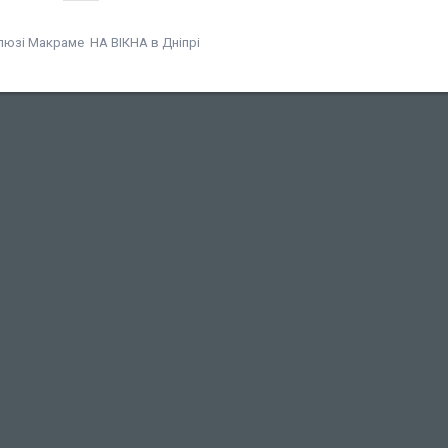
люзі Макраме НА ВІКНА в Дніпрі