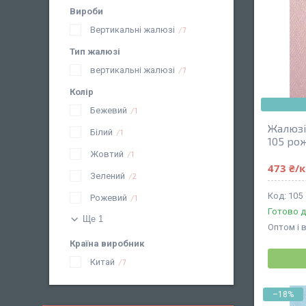
Вироби
Вертикальні жалюзі
7
Тип жалюзі
вертикальні жалюзі
7
Колір
Бежевий
1
Жалюзі
Білий
1
105 ро
Жовтий
1
473 ₴/
Зелений
2
105
Рожевий
1
Готово д
Ще 1
Оптом і 
Країна виробник
Китай
7
–18%