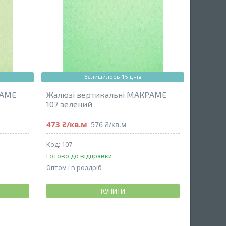
Залишилось 15 днів
РАМЕ
Жалюзі вертикальні МАКРАМЕ
107 зелений
473 ₴/кв.м
576 ₴/кв.м
107
Готово до відправки
Оптом і в роздріб
КУПИТИ