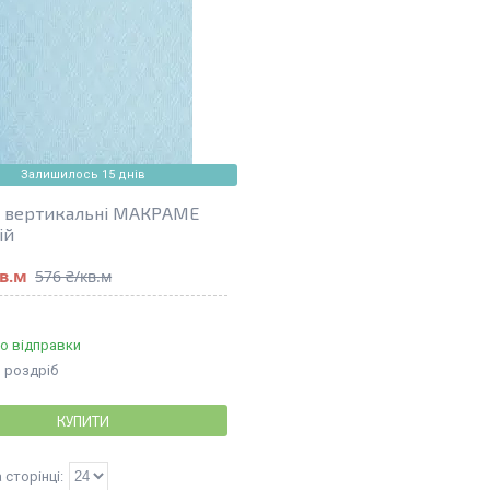
Залишилось 15 днів
 вертикальні МАКРАМЕ
ій
кв.м
576 ₴/кв.м
о відправки
в роздріб
КУПИТИ