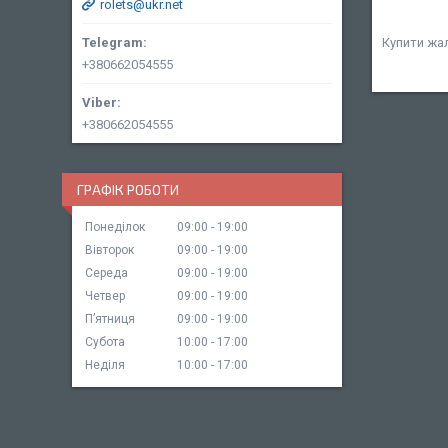
rolets@ukr.net
Купити жа
+380662054555
+380662054555
ГРАФІК РОБОТИ
Понеділок
09:00
19:00
Вівторок
09:00
19:00
Середа
09:00
19:00
Четвер
09:00
19:00
Пʼятниця
09:00
19:00
Субота
10:00
17:00
Неділя
10:00
17:00