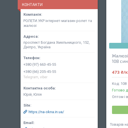
КОНТАКТИ
РОЛЕТИ.УКР інтернет-магазин ролет та
жалюзі
проспект Богдана Хмельницкого, 152,
Дніпро, Україна
Жалюзі
108 син
+380 (97) 663-45-55
473 ₴/
+380 (66) 205-45-55
Telegram, viber
108
Готово д
Юрій, Юлія
Оптом і 
https://na-okna.in.ua/