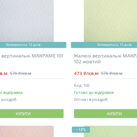
Залишилось 15 днів
Залишилось 15 днів
 вертикальні МАКРАМЕ 101
Жалюзі вертикальні МАК
102 жовтий
кв.м
473 ₴/кв.м
576 ₴/кв.м
576 ₴/кв.м
102
о відправки
Готово до відправки
в роздріб
Оптом і в роздріб
КУПИТИ
КУПИТИ
–18%