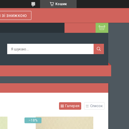
Кошик
 зі знижкою
Галерея
Список
–18%