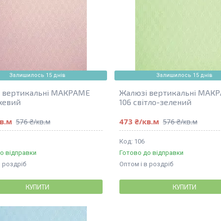
Залишилось 15 днів
Залишилось 15 днів
 вертикальні МАКРАМЕ
Жалюзі вертикальні МАК
жевий
106 світло-зелений
кв.м
473 ₴/кв.м
576 ₴/кв.м
576 ₴/кв.м
106
о відправки
Готово до відправки
в роздріб
Оптом і в роздріб
КУПИТИ
КУПИТИ