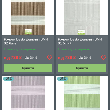
Ролети Besta День-ніч BМ-І
Ролети Besta День-ніч BМ-І
02 Лате
01 білий
Готово до відправки
Готово до відправки
738
738
від
₴
від
₴
від 984 ₴
від 984 ₴
Купити
Купити
–25%
–25%