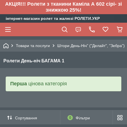
АКЦІЯ!!! Ролети з тканини Каміла А 602 сірі- зі
знижкою 25%!
інтернет-магазин ролет та жалюзі РОЛЕТИ.УКР
Товари та послуги
Штори День-Ніч" ("Делайт", "Зебра")
Ролети День-ніч БАГАМА 1
Перша
цінова категорія
Сортування
0
Фільтри