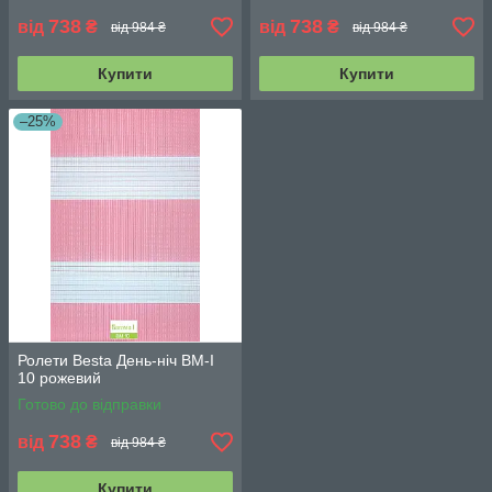
738
738
від
₴
від
₴
від 984 ₴
від 984 ₴
Купити
Купити
–25%
Ролети Besta День-ніч BМ-І
10 рожевий
Готово до відправки
738
від
₴
від 984 ₴
Купити