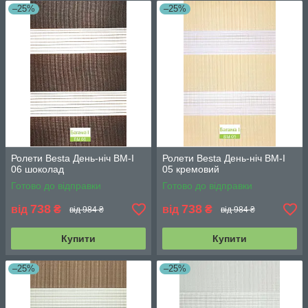
–25%
–25%
Ролети Besta День-ніч BМ-І
Ролети Besta День-ніч BМ-І
06 шоколад
05 кремовий
Готово до відправки
Готово до відправки
738
738
від
₴
від
₴
від 984 ₴
від 984 ₴
Купити
Купити
–25%
–25%