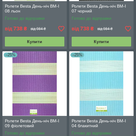
Ролети Besta День-ніч BМ-І
Ролети Besta День-ніч BМ-І
08 льон
07 чорний
Готово до відправки
Готово до відправки
738
738
від
₴
від
₴
від 984 ₴
від 984 ₴
Купити
Купити
–25%
–25%
Ролети Besta День-ніч BМ-І
Ролети Besta День-ніч BМ-І
09 фіолетовий
04 блакитний
Готово до відправки
Готово до відправки