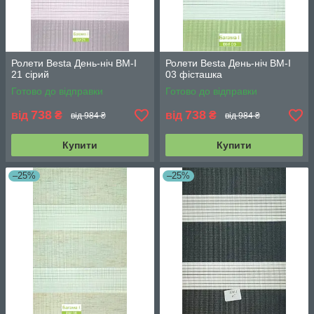
Ролети Besta День-ніч BМ-І
Ролети Besta День-ніч BМ-І
21 сірий
03 фісташка
Готово до відправки
Готово до відправки
738
738
від
₴
від
₴
від 984 ₴
від 984 ₴
Купити
Купити
–25%
–25%